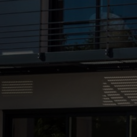
dalle béton terrasse maçon à Croix
|
devis gratuit entreprise travaux
de renovation et de maconnerie à Roubaix proche de Lille
|
Entreprise
batiment construction et travaux de renovation à Roubaix proche
métropole lilloise
|
entreprise btp bâtiment rénovation aménagement
intérieur gros oeuvre travaux parquet carrelage joint fer peinture à
Roubaix
|
Meilleure entreprise maçonnerie rénovation maison à
Roubaix et métropole lilloise
|
devis société création terrasse dalle
béton gros oeuvre et travaux de rénovation de maison peinture
carrelage parquet à Croix
|
devis gratuit meilleure entreprise Roubaix
travaux de rénovation placo peinture carrelage parquet renovation
globale à Roubaix
|
Devis entreprise travaux rénovation aménagement
isolation placo parquet carrelage peinture dalle béton terrasse maçon
à Croix
|
société travaux intérieur rénovation appartement mur porteur
enduit placo isolation RGE peinture carrelage parquet à Roubaix
|
devis entreprise travaux renovation batiment à Roubaix proche Lille
|
entreprise travaux bâtiment plâtrerie maçonnerie dalle béton terrasse
aménagement de cloisons intérieures isolation à Wasquehal
|
devis
meilleure entreprise générale du bâtiment rénovation maison peinture
intérieure carrelage isolation thermique RGE à Croix
|
devis travaux
batiment renovation demolition cloison platrerie carrelage placo
peinture à Lomme proche Roubaix
|
entreprise de bâtiment plâtrerie
maçonnerie rénovation de sol carrelage faience parquet peinture à
Roubaix
|
Meilleure entreprise travaux rénovation maison à Roubaix et
métropole lilloise
|
Devis travaux sol parquet carrelage peinture mur
porteur pose de fer placoplâtre entreprise RGE isolation combles à
Wasquehal
|
Devis pour création mur parpaing brique dans maison
par une entreprise de gros oeuvre et de second oeuvre à Roubaix
|
Devis pour travaux de rénovation d'une maison par une entreprise de
second oeuvre à Wasquehal proche Roubaix
|
Devis pour projet clé en
main en second œuvre par une entreprise de construction à Roubaix
|
devis entreprise travaux renovation interieure à Roubaix proche
Lambersart
|
Devis société pour travaux rénovation maçonnerie pose