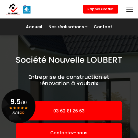
Aller
au
Rappel Gratuit
contenu
principal
Navigation secondaire
Accueil
Nos réalisations
Contact
Maçonnerie générale
Revêtement de sols
Placo/Isolation
Peinture
Entreprise de construction et
Pose de fer
rénovation à Roubaix
Agrandissement
9.5
/10
03 62 81 26 63
Voir le certificat
Contactez-nous