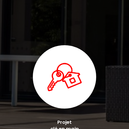
de fer dalle béton plâtrerie isolation RGE carrelage parquet à Bondues
|
Devis travaux rénovation maison entreprise RGE dalle béton terrasse
pose de fer IPN parquet carrelage peinture isolation à Croix
|
Devis
pour travaux de maçonnerie et de pose de fer et renforcement de mur
porteur par une société de rénovation à Roubaix
|
entreprise bâtiment
tout travaux dalle béton terrasse carrelage bois extension maison mur
porteur IPN HEA enduit à Croix
|
Devis société pour travaux rénovation
maçonnerie pose de fer dalle béton plâtrerie isolation RGE carrelage
parquet à Wasquahel
|
meilleure entreprise de Roubaix pour des
travaux de rénovation, travaux de façade, rejointoiement, maçonnerie à
Roubaix
|
Entreprise de rénovation intérieure aménagement extension
maçonnerie isolation placo combles peinture façade murs à Roubaix
Projet
clé en main