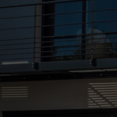
rénovation maison peinture intérieure carrelage isolation thermique
RGE à Croix
|
devis gratuit meilleure entreprise travaux renovation
maison Roubaix proche Lille
|
entreprise travaux batiment second
oeuvre renovation demolition cloison platrerie carrelage placo à Roubaix
|
societe travaux renovation maison dalle beton carrelage parquet
isolation mur plafond combles RGE Roubaix proche Bondues
|
devis
entreprise pose IPN mur porteur HEA maison façade brique mur
parpaing garage terrasse dalle béton carrelage à Roubaix
|
Devis
société pour travaux rénovation maçonnerie pose de fer dalle béton
plâtrerie isolation RGE carrelage parquet à Bondues
|
Devis pour
réalisation de maçonnerie mur et dalle béton par une société de
rénovation à Roubaix
|
Société travaux rénovation intérieure plaquiste
isolation murs combles peinture revêtement de sol carrelage parquet à
Bondues
|
isolation des combles isolation thermique entreprise
d’isolation isolation maison isolation thermique maison isolation RGE
|
travaux rénovation intérieure à Bondues proche Roubaix
|
entreprise
de rénovation complète maison pose de placo et isolation murs
intérieurs à Roubaix
|
devis gratuit meilleure entreprise travaux de
rénovation maison Croix proche Roubaix
|
entreprise devis gratuit
travaux rénovation maison Wasquehal proche Roubaix
|
Devis
entreprise travaux rénovation maison isolation placo parquet carrelage
faïence peinture dalle béton terrasse maçon à Croix
|
entreprise btp
bâtiment rénovation aménagement intérieur gros oeuvre travaux
parquet carrelage joint fer peinture à Roubaix
|
entreprise de travaux
de rénovation de maison à Roubaix proche Wasquehal
|
entreprise de
rénovation complète et d'isolation intérieure à Roubaix
|
entreprise de
travaux de rénovation globale et de maçonnerie extension de maison
parpaings briques béton à Roubaix
|
devis gratuit entreprise travaux
de renovation et de maconnerie à Roubaix proche de Lille
|
entreprise
travaux renovation energetique RGE Roubaix proche Lille
|
devis gratuit
meilleure entreprise rénovation maison travaux sol parquet mur
peinture isolation RGE Lille proche Roubaix
|
entreprise travaux