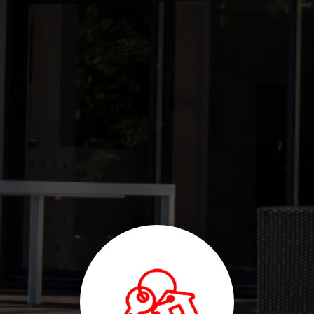
rénovation maison Roubaix proche Croix
|
Entreprise batiment
construction et travaux de renovation à Roubaix proche métropole
lilloise
|
Meilleure entreprise travaux rénovation maison à Roubaix et
métropole lilloise
|
devis gratuit entreprise de travaux de renovation de
mur brique extension en parpaings parquet carrelage isolation RGE à
Croix
|
societe travaux renovation placo carrelage revetement de sol
peinture Roubaix proche Lille
|
devis société création terrasse dalle
béton gros oeuvre et travaux de rénovation de maison peinture
carrelage parquet à Croix
|
devis entreprise travaux renovation
batiment à Roubaix proche Lille
|
societe travaux renovation maison
dalle beton carrelage parquet isolation RGE mur plafond combles
Roubaix proche Bondues
|
devis entreprise travaux renovation
interieure à Roubaix proche Lambersart
|
Entreprise de rénovation et
travaux d'aménagement intérieur placo enduit carrelage peinture
parquet à Roubaix proche Lille
|
entreprise travaux de rénovation d'une
maison placo mur carrelage sol peinture plafond isolation RGE
combles maçon à Roubaix
|
Entreprise d’isolation à Roubaix Isolation
combles et murs entreprise rénovation énergétique à Roubaix
|
Devis
pour travaux de rénovation d'une maison par une entreprise de second
oeuvre à Wasquehal proche Roubaix
|
devis gratuit entreprise
maçonnerie et travaux de renovation à Croix proche Roubaix
|
Devis
travaux sol parquet carrelage peinture mur porteur pose de fer
placoplâtre entreprise RGE isolation combles à Wasquehal