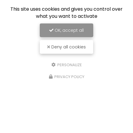
This site uses cookies and gives you control over
what you want to activate
OK, accept all
Deny all cookies
Entreprise de construction et rénovation
à Roubaix
16 rue du Danemark
59100 Roubaix
PERSONALIZE
03 62 81 26 63
PRIVACY POLICY
Lundi au vendredi : 8h - 19h
Samedi : 8h - 13h
Suivez-nous sur les réseaux sociaux :