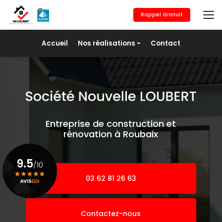
Aller
au
Rappel Gratuit
contenu
principal
Navigation secondaire
Accueil
Nos réalisations
Contact
Maçonnerie générale
Revêtement de sols
Placo/Isolation
Peinture
Entreprise de construction et
Pose de fer
rénovation à Roubaix
Agrandissement
9.5
/10
03 62 81 26 63
Voir le certificat
Contactez-nous