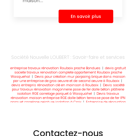
maison....
En savoir plus
Société Nouvelle LOUBERT : Savoir-faire et services
entreprise travaux rénovation Roubaix proche Bondues
|
devis gratuit
societe travaux renovation complete appartement Roubaix proche
Wasquehal
|
Devis pour création mur parpaing brique dans maison
par une entreprise de gros oeuvre et de second oeuvre à Roubaix
|
devis entrepris rénovation clé en mainson à Roubaix
|
Devis société
pour travaux rénovation maçonnerie pose de fer dalle béton plâtrerie
isolation RGE carrelage parquet à Wasquahel
|
Devis travaux
rénovation maison entreprise RGE dalle béton terrasse pose de fer IPN
parquet carrelage peinture isolation à Croix
|
Entreprise de rénovation
intérieure aménagement extension maçonnerie isolation placo
combles peinture façade murs à Roubaix
|
Devis pour réalisation de
maçonnerie mur et dalle béton par une société de rénovation à Roubaix
et Croix
|
meilleure société de travaux de rénovation à Roubaix
|
société travaux intérieur rénovation appartement mur porteur enduit
placo isolation RGE peinture carrelage parquet à Roubaix
|
entreprise
Contactez-nous
pour devis travaux de rénovation d'une maison à Lille aménagement