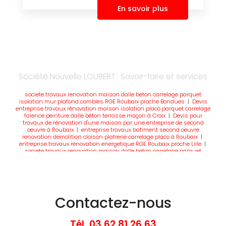
En savoir plus
Société Nouvelle LOUBERT : Savoir-faire et services
societe travaux renovation maison dalle beton carrelage parquet
isolation mur plafond combles RGE Roubaix proche Bondues
|
Devis
entreprise travaux rénovation maison isolation placo parquet carrelage
faïence peinture dalle béton terrasse maçon à Croix
|
Devis pour
travaux de rénovation d'une maison par une entreprise de second
oeuvre à Roubaix
|
entreprise travaux batiment second oeuvre
renovation demolition cloison platrerie carrelage placo à Roubaix
|
entreprise travaux renovation energetique RGE Roubaix proche Lille
|
societe travaux renovation maison dalle beton carrelage parquet
isolation RGE mur plafond combles Roubaix proche Bondues
|
entreprise travaux rénovation maison Roubaix proche Croix
|
Devis
pour création mur parpaing brique dans maison par une entreprise de
gros oeuvre et de second oeuvre à Roubaix
|
entreprise de travaux de
rénovation de maison à Roubaix proche Wasquehal
|
devis entreprise
pose IPN mur porteur HEA maison façade brique mur parpaing garage
Contactez-nous
terrasse dalle béton carrelage à Roubaix
|
devis gratuit meilleure
entreprise travaux renovation maison Roubaix proche Lille
|
entreprise
travaux de rénovation d'une maison placo mur carrelage sol peinture
plafond isolation RGE combles maçon à Roubaix
Tél.
03 62 81 26 63
|
meilleure société de