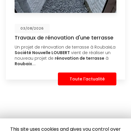
16/07/2026
rénovation d'une terrasse
Nouvelle réal
l'isolation 
novation de terrasse à RoubaixLa
une extensi
le LOUBERT
vient de réaliser un
Expertise en m
t de
rénovation de terrasse
à
Roubaix et ses
LOUBERT
, basé
son expertise 
Toute l'actualité
construction et
This site uses cookies and gives you control over