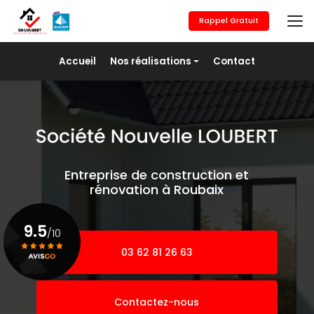
Aller
au
Rappel Gratuit
contenu
principal
Navigation secondaire
Accueil
Nos réalisations
Contact
Maçonnerie générale
Revêtement de sols
Placo/Isolation
Peinture
Entreprise de construction et
Pose de fer
rénovation à Roubaix
Agrandissement
9.5
/10
03 62 81 26 63
Voir le certificat
Contactez-nous