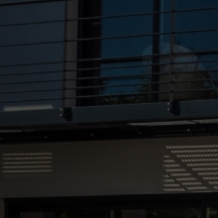
lilloise
|
devis gratuit entreprise de travaux de renovation de mur
brique extension en parpaings parquet carrelage isolation RGE à Croix
|
devis gratuit societe travaux renovation complete appartement
Roubaix proche Wasquehal
|
devis gratuit entreprise travaux de
renovation et de maconnerie à Roubaix proche de Lille
|
entreprise
travaux bâtiment plâtrerie maçonnerie dalle béton terrasse
aménagement de cloisons intérieures isolation à Wasquehal
|
entreprise de bâtiment plâtrerie maçonnerie rénovation de sol carrelage
faience parquet peinture à Roubaix
|
entreprise travaux rénovation
Roubaix proche Bondues
|
devis gratuit meilleure entreprise Roubaix
travaux de rénovation placo peinture carrelage parquet renovation
globale à Roubaix
|
entreprise bâtiment tout travaux dalle béton
terrasse carrelage bois extension maison mur porteur IPN HEA enduit à
Croix
|
Devis pour réalisation de maçonnerie mur et dalle béton par
une société de rénovation à Roubaix et Croix
|
entreprise de rénovation
complète et d'isolation intérieure à Roubaix
|
entreprise devis gratuit
travaux rénovation maison Wasquehal proche Roubaix
|
devis
entreprise de travaux de renovation de mur brique extension en
parpaings parquet carrelage isolation RGE à Croix
|
Meilleure
entreprise travaux rénovation maison à Roubaix et métropole lilloise
|
devis meilleure entreprise générale du bâtiment rénovation maison
peinture intérieure carrelage isolation thermique RGE à Croix
|
entreprise pour devis travaux de rénovation d'une maison à Lille
aménagement d'une cuisine murs porteurs placo peinture Roubaix
|
devis gratuit meilleure entreprise rénovation maison travaux sol
parquet mur peinture isolation RGE Lille proche Roubaix
|
travaux
rénovation intérieure à Bondues proche Roubaix
|
Société travaux
rénovation intérieure plaquiste isolation murs combles peinture
revêtement de sol carrelage parquet à Bondues
|
Devis pour travaux
de rénovation d'une maison par une entreprise de second oeuvre à
Wasquehal proche Roubaix
|
entreprise btp bâtiment rénovation
aménagement intérieur gros oeuvre travaux parquet carrelage joint fer