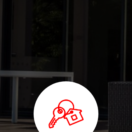
peinture à Roubaix
|
Devis société pour travaux rénovation
maçonnerie pose de fer dalle béton plâtrerie isolation RGE carrelage
parquet à Bondues
|
Entreprise de rénovation intérieure
aménagement extension maçonnerie isolation placo combles RGE
peinture façade murs à Roubaix
|
entreprise de rénovation complète
maison pose de placo et isolation murs intérieurs à Roubaix
|
Meilleure entreprise maçonnerie rénovation maison à Roubaix et
métropole lilloise
|
Devis pour travaux de maçonnerie et de pose de fer
et renforcement de mur porteur par une société de rénovation à
Roubaix
|
Devis pour réalisation de maçonnerie mur et dalle béton par
une société de rénovation à Roubaix
|
devis entreprise travaux
renovation interieure à Roubaix proche Lambersart
|
devis entreprise
travaux renovation batiment à Roubaix proche Lille
|
Entreprise de
rénovation intérieure aménagement extension maçonnerie isolation
placo combles peinture façade murs à Roubaix
|
societe travaux
renovation maison sol parquet carrelage peinture à Roubaix proche
Wasquehal
|
isolation combles isolation intérieure entreprise isolation
RGE à Roubaix
|
devis société création terrasse dalle béton gros oeuvre
et travaux de rénovation de maison peinture carrelage parquet à Croix
|
Devis travaux sol parquet carrelage peinture mur porteur pose de fer
placoplâtre entreprise RGE isolation combles à Wasquehal