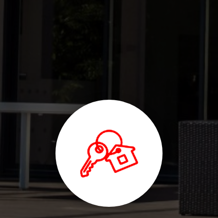
rénovation, travaux de façade, rejointoiement, maçonnerie à Roubaix
|
Meilleure entreprise travaux rénovation maison à Roubaix et métropole
lilloise
|
societe travaux renovation placo carrelage revetement de sol
peinture Roubaix proche Lille
|
Société travaux rénovation intérieure
plaquiste isolation murs combles peinture revêtement de sol carrelage
parquet à Bondues
|
société travaux intérieur rénovation appartement
mur porteur enduit placo isolation RGE peinture carrelage parquet à
Roubaix
|
Devis société pour travaux rénovation maçonnerie pose de
fer dalle béton plâtrerie isolation RGE carrelage parquet à Wasquahel
|
entreprise btp bâtiment rénovation aménagement intérieur gros
oeuvre travaux parquet carrelage joint fer peinture à Roubaix
|
devis
entreprise de travaux de renovation de mur brique extension en
parpaings parquet carrelage isolation RGE à Croix
|
Devis travaux
rénovation maison entreprise RGE dalle béton terrasse pose de fer IPN
parquet carrelage peinture isolation à Croix
|
societe travaux
renovation maison sol parquet carrelage peinture à Roubaix proche
Wasquehal