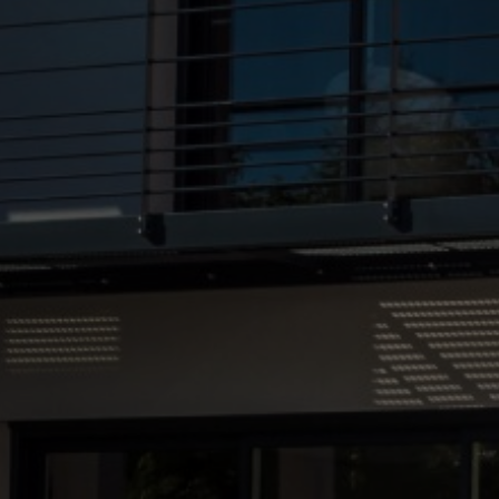
rénovation énergétique à Roubaix
|
societe travaux renovation maison
dalle beton carrelage parquet isolation RGE mur plafond combles
Roubaix proche Bondues
|
devis gratuit meilleure entreprise
rénovation maison travaux sol parquet mur peinture isolation RGE Lille
proche Roubaix
|
travaux rénovation intérieure à Bondues proche
Roubaix
|
Devis entreprise travaux rénovation maison isolation placo
parquet carrelage faïence peinture dalle béton terrasse maçon à Croix
|
entreprise RGE travaux renovation maison dalle beton carrelage
parquet isolation mur plafond combles Roubaix proche Bondues
|
Devis pour travaux de maçonnerie et de pose de fer et renforcement de
mur porteur par une société de rénovation à Roubaix
|
Devis pour
création mur parpaing brique dans maison par une entreprise de gros
oeuvre et de second oeuvre à Roubaix
|
entreprise de travaux de
rénovation de maison à Roubaix proche Wasquehal
|
devis travaux
batiment renovation demolition cloison platrerie carrelage placo
peinture à Lomme proche Roubaix
|
Entreprise de rénovation intérieure
aménagement extension maçonnerie isolation placo combles RGE
peinture façade murs à Roubaix
|
devis meilleure entreprise générale
du bâtiment rénovation maison peinture intérieure carrelage isolation
thermique RGE à Croix
|
devis gratuit meilleure entreprise travaux
renovation maison Roubaix proche Lille
|
devis gratuit meilleure
entreprise travaux de rénovation maison Croix proche Roubaix
|
entreprise de rénovation complète et d'isolation intérieure à Roubaix
|
meilleure société de travaux de rénovation à Roubaix
|
devis entreprise
pose IPN mur porteur HEA maison façade brique mur parpaing garage
terrasse dalle béton carrelage à Roubaix
|
Devis pour projet clé en
main en second œuvre par une entreprise de construction à Roubaix
|
entreprise travaux rénovation maison Roubaix proche Croix
|
Devis
pour réalisation de maçonnerie mur et dalle béton par une société de
rénovation à Roubaix
|
Devis travaux sol parquet carrelage peinture
mur porteur pose de fer placoplâtre entreprise RGE isolation combles à
Wasquehal
|
meilleure entreprise de Roubaix pour des travaux de