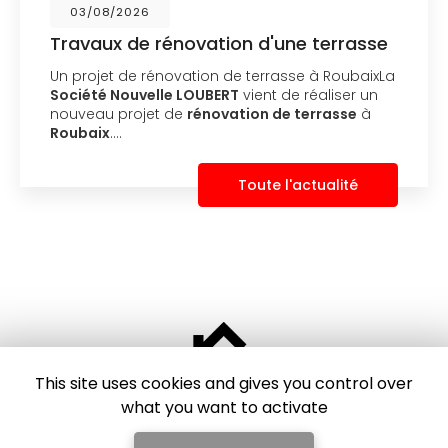
16/07/2026
rénovation d'une terrasse
Nouvelle réal
l'isolation 
novation de terrasse à RoubaixLa
une extensi
le LOUBERT
vient de réaliser un
Expertise en m
t de
rénovation de terrasse
à
Roubaix et ses
LOUBERT
, basé
son expertise 
Toute l'actualité
construction et
This site uses cookies and gives you control over
what you want to activate