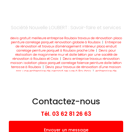
Société Nouvelle LOUBERT : Savoir-faire et services
devis gratuit meilleure entreprise Roubaix travaux de rénovation placo
peinture carrelage parquet renovation globale à Roubaix
|
Entreprise
de rénovation et travaux d'aménagement intérieur placo enduit
carrelage peinture parquet à Roubaix proche Lille
|
Devis pour
réalisation de maçonnerie mur et dalle béton par une société de
rénovation à Roubaix et Croix
|
Devis entreprise travaux rénovation
maison isolation placo parquet carrelage faïence peinture dalle béton
terrasse à Roubaix
|
Devis pour travaux de rénovation d'une maison
par une entreprise de second oeuvre à Roubaix
|
entreprise de
bâtiment plâtrerie maçonnerie rénovation de sol carrelage faience
parquet peinture à Roubaix
|
devis gratuit entreprise travaux de
renovation et de maconnerie à Roubaix proche de Lille
|
Devis
entreprise travaux rénovation aménagement isolation placo parquet
carrelage peinture dalle béton terrasse maçon à Croix
|
Devis société
pour travaux rénovation maçonnerie pose de fer dalle béton plâtrerie
Contactez-nous
isolation RGE carrelage parquet à Bondues
|
entreprise de travaux de
rénovation globale et de maçonnerie extension de maison parpaings
briques béton à Roubaix
|
Devis pour travaux de rénovation d'une
maison par une entreprise de second oeuvre à Wasquehal proche
Tél.
03 62 81 26 63
Roubaix
|
devis gratuit societe travaux renovation complete
appartement Roubaix proche Wasquehal
|
devis entreprise travaux
renovation interieure à Roubaix proche Lambersart
|
Meilleure
entreprise maçonnerie rénovation maison à Roubaix et métropole
Envoyer un message