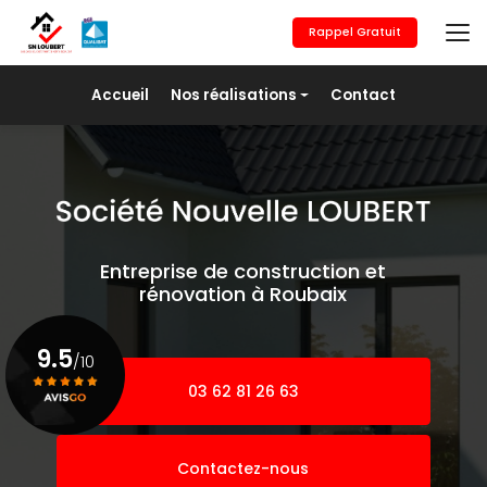
Aller
au
Rappel Gratuit
contenu
principal
Navigation secondaire
Accueil
Nos réalisations
Contact
Maçonnerie générale
Revêtement de sols
Placo/Isolation
Peinture
Entreprise de construction et
Pose de fer
rénovation à Roubaix
Agrandissement
9.5
/10
03 62 81 26 63
Voir le certificat
Contactez-nous