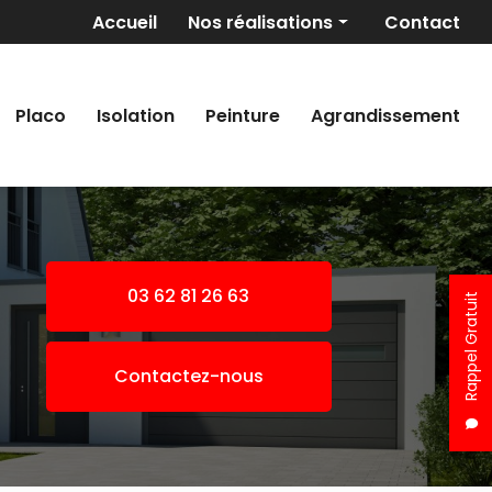
Navigation secondaire
Accueil
Nos réalisations
Contact
Maçonnerie générale
Revêtement de sols
Placo
Isolation
Peinture
Agrandissement
Placo/Isolation
Peinture
Pose de fer
Agrandissement
03 62 81 26 63
Rappel Gratuit
Contactez-nous