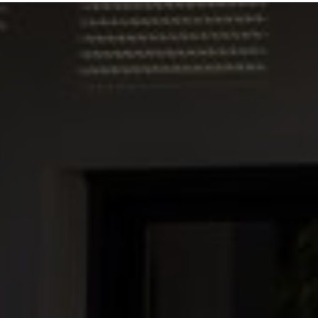
parpaing brique dans maison par une entrepris
gratuit meilleure entreprise rénovation maison tr
renovation à Croix proche Roubaix
|
Société tra