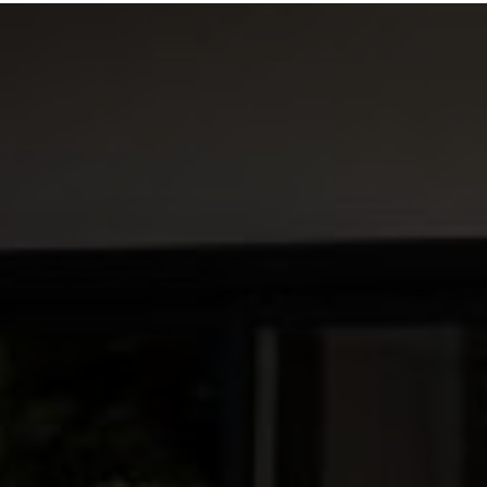
e de gros oeuvre et de second oeuvre à Roubaix
|
travaux rénovat
avaux sol parquet mur peinture isolation RGE Lille proche Roubaix
|
vaux rénovation intérieure plaquiste isolation murs combles peintu