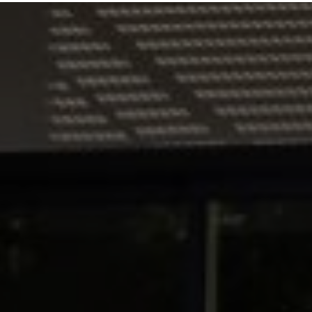
ion intérieure à Bondues proche Roubaix
|
devis
devis gratuit entreprise maçonnerie et travaux de
re revêtement de sol carrelage parquet à Bondues