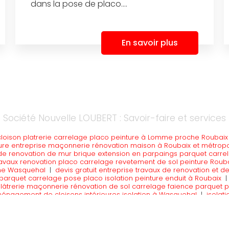
dans la pose de placo....
En savoir plus
Société Nouvelle LOUBERT : Savoir-faire et services
cloison platrerie carrelage placo peinture à Lomme proche Roubaix
ure entreprise maçonnerie rénovation maison à Roubaix et métropole
de renovation de mur brique extension en parpaings parquet carrel
ravaux renovation placo carrelage revetement de sol peinture Roubai
he Wasquehal
|
devis gratuit entreprise travaux de renovation et 
 parquet carrelage pose placo isolation peinture enduit à Roubaix
lâtrerie maçonnerie rénovation de sol carrelage faience parquet p
ménagement de cloisons intérieures isolation à Wasquehal
|
isolat
 maison isolation RGE
|
Devis société pour travaux rénovation maçonn
ise travaux batiment second oeuvre renovation demolition cloison p
 Roubaix proche métropole lilloise
|
devis entrepris rénovation clé
de rénovation à Roubaix
|
isolation combles isolation intérieure en