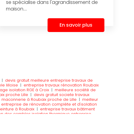
se spécialise dans l'agrandissement de
maison....
En savoir plus
|
devis gratuit meilleure entreprise travaux de
 lilloise
|
entreprise travaux rénovation Roubaix
age isolation RGE à Croix
|
meilleure société de
x proche Lille
|
devis gratuit societe travaux
de maconnerie à Roubaix proche de Lille
|
meilleur
|
entreprise de rénovation complète et d'isolation
einture à Roubaix
|
entreprise travaux bâtiment
ion des combles isolation thermique entreprise
erie pose de fer dalle béton plâtrerie isolation
latrerie carrelage placo à Roubaix
|
Entreprise
 en mainson à Roubaix
|
Devis pour réalisation de
treprise isolation RGE à Roubaix
|
Devis entreprise