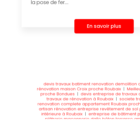
la pose de fer....
En savoir plus
devis travaux batiment renovation demolition 
rénovation maison Croix proche Roubaix
|
Meille
proche Bondues
|
devis entreprise de travaux 
travaux de rénovation à Roubaix
|
societe t
renovation complete appartement Roubaix proc
artisan rénovation entreprise revêtement de sol
intérieure à Roubaix
|
entreprise de bâtiment p
plâtrerie maçonnerie dalle béton terrasse a
d’isolation isolation maison isolation thermique
RGE carrelage parquet à Wasquahel
|
entrepr
batiment construction et travaux de renovation à
maçonnerie mur et dalle béton par une société 