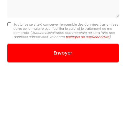
J'autorise ce site à conserver l'ensemble des données transmises
dans ce formulaire pour faciliter le suivi et le traitement de ma
demande.
(Aucune exploitation commerciale ne sera faite des
données concervées. Voir notre
politique de confidentialité
)