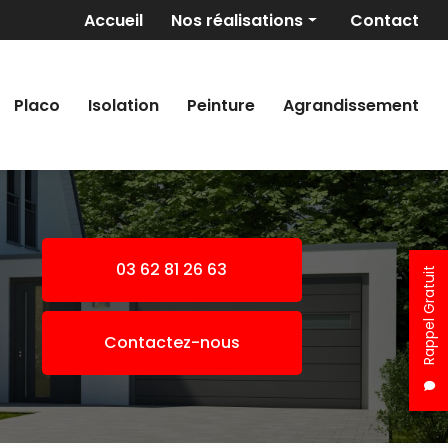
Navigation secondaire
Accueil
Nos réalisations
Contact
Maçonnerie générale
Revêtement de sols
Placo
Isolation
Peinture
Agrandissement
Placo/Isolation
Peinture
Pose de fer
Agrandissement
03 62 81 26 63
Rappel Gratuit
Contactez-nous