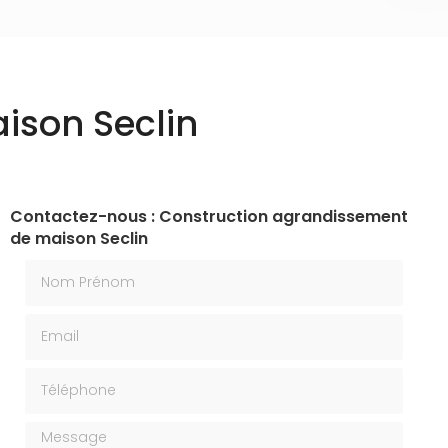
ison Seclin
Contactez-nous : Construction agrandissement
de maison Seclin
Nom Prénom
Email
Téléphone
Message