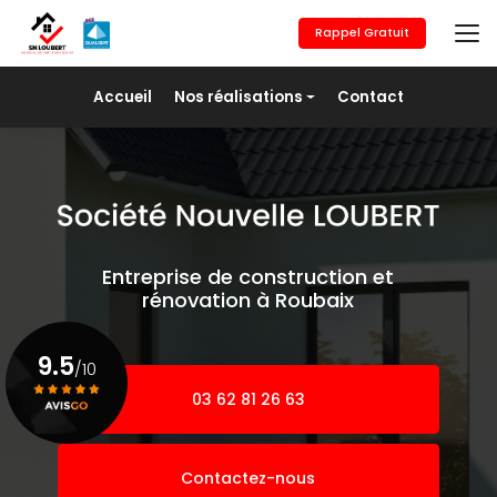
Aller
au
Rappel Gratuit
contenu
principal
Navigation secondaire
Accueil
Nos réalisations
Contact
Maçonnerie générale
Revêtement de sols
Placo/Isolation
Peinture
Entreprise de construction et
Pose de fer
rénovation à Roubaix
Agrandissement
9.5
/10
03 62 81 26 63
Voir le certificat
Contactez-nous