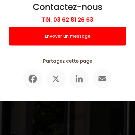
Contactez-nous
Tél.
03 62 81 26 63
Envoyer un message
Partagez cette page
Facebook
X
LinkedIn
Email