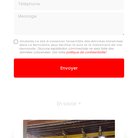
Téléphone
Message
J'autorise ce site à conserver l'ensemble des données transmises
dans ce formulaire pour faciliter le suivi et le traitement de ma
demande.
(Aucune exploitation commerciale ne sera faite des
données concervées. Voir notre
politique de confidentialité
)
En savoir +