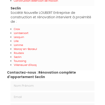
Construction extension de maison
Seclin
Société Nouvelle LOUBERT Entreprise de
construction et rénovation intervient à proximité
de :
Croix
Lambersart
Lesquin
Lille
Lomme
Marcq-en-Barœul
Roubaix
Seclin
Tourcoing
Villeneuve-d'Ascq
Contactez-nous : Rénovation complète
d'appartement Seclin
Nom Prénom
Email