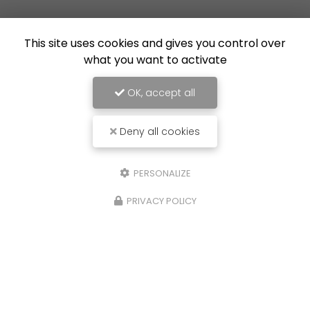
This site uses cookies and gives you control over
what you want to activate
OK, accept all
Deny all cookies
PERSONALIZE
PRIVACY POLICY
16/07/2026
sse
Nouvelle réalisation à Lille : créati
l'isolation et pose du carrelage d
aixLa
une extension
 un