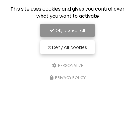
This site uses cookies and gives you control over
what you want to activate
OK, accept all
Deny all cookies
PERSONALIZE
PRIVACY POLICY
16/07/2026
Nouvelle réalisation à Lille : création de
l'isolation et pose du carrelage dans
une extension
Expertise en maçonnerie et rénovation à
Roubaix et ses environsLa
Société Nouvelle
LOUBERT
, basée à Roubaix, continue d'affirmer