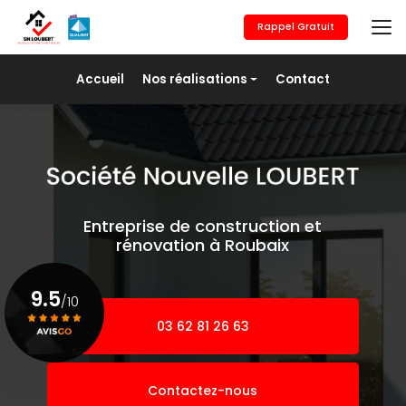
Aller
au
Rappel Gratuit
contenu
principal
Navigation secondaire
Accueil
Nos réalisations
Contact
Maçonnerie générale
Revêtement de sols
Placo/Isolation
Peinture
Entreprise de construction et
Pose de fer
rénovation à Roubaix
Agrandissement
9.5
/10
03 62 81 26 63
Voir le certificat
Contactez-nous