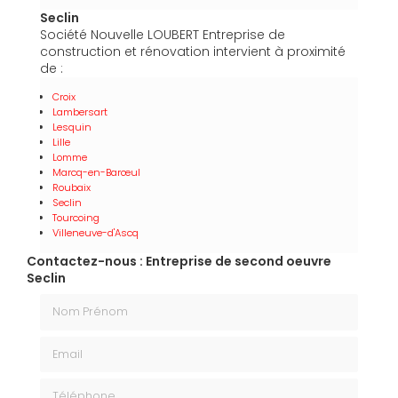
Seclin
Société Nouvelle LOUBERT Entreprise de
construction et rénovation intervient à proximité
de :
Croix
Lambersart
Lesquin
Lille
Lomme
Marcq-en-Barœul
Roubaix
Seclin
Tourcoing
Villeneuve-d'Ascq
Contactez-nous : Entreprise de second oeuvre
Seclin
Nom Prénom
Email
Téléphone