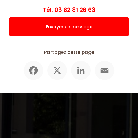
Tél.
03 62 81 26 63
Envoyer un message
Partagez cette page
Facebook
X
LinkedIn
Email