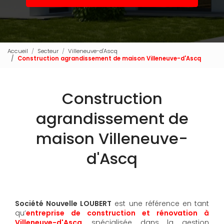
Accueil
Secteur
Villeneuve-d'Ascq
Construction agrandissement de maison Villeneuve-d'Ascq
Construction
agrandissement de
maison Villeneuve-
d'Ascq
Société Nouvelle LOUBERT
est une référence en tant
qu’
entreprise de construction et rénovation à
Villeneuve-d'Ascq
, spécialisée dans la gestion