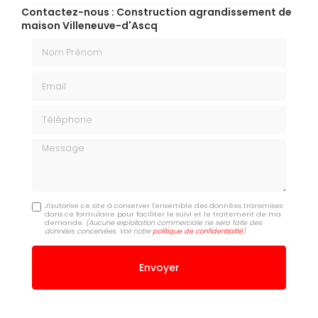
Contactez-nous : Construction agrandissement de
maison Villeneuve-d'Ascq
Nom Prénom
Email
Téléphone
Message
J'autorise ce site à conserver l'ensemble des données transmises
dans ce formulaire pour faciliter le suivi et le traitement de ma
demande.
(Aucune exploitation commerciale ne sera faite des
données concervées. Voir notre
politique de confidentialité
)