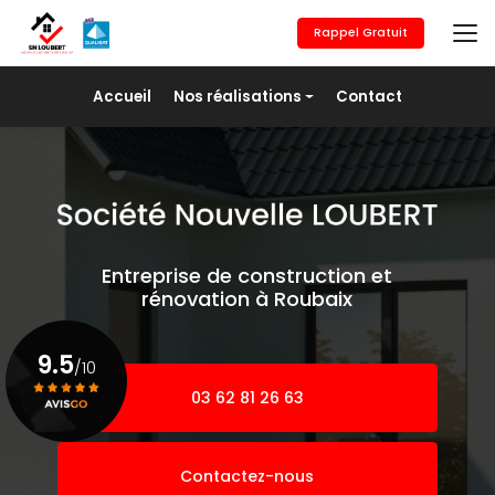
Aller
au
Rappel Gratuit
contenu
principal
Navigation secondaire
Accueil
Nos réalisations
Contact
Maçonnerie générale
Revêtement de sols
Placo/Isolation
Peinture
Entreprise de construction et
Pose de fer
rénovation à Roubaix
Agrandissement
9.5
/10
03 62 81 26 63
Voir le certificat
Contactez-nous