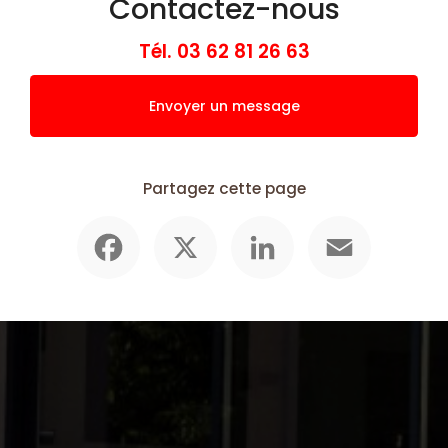
Contactez-nous
Tél.
03 62 81 26 63
Envoyer un message
Partagez cette page
Facebook
X
LinkedIn
Email