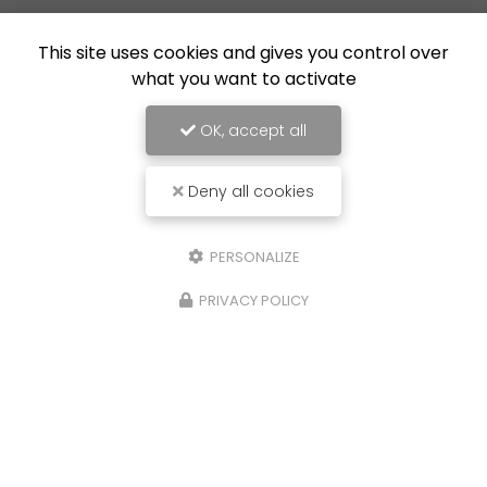
This site uses cookies and gives you control over
what you want to activate
OK, accept all
Deny all cookies
PERSONALIZE
PRIVACY POLICY
16/07/2026
Nouvelle réalisation à Lille : création de
l'isolation et pose du carrelage dans
une extension
Expertise en maçonnerie et rénovation à