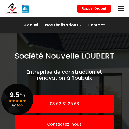
Aller
au
Rappel Gratuit
contenu
principal
Navigation secondaire
Accueil
Nos réalisations
Contact
Maçonnerie générale
Revêtement de sols
Placo/Isolation
Peinture
Entreprise de construction et
Pose de fer
rénovation à Roubaix
Agrandissement
9.5
/10
03 62 81 26 63
Voir le certificat
Contactez-nous