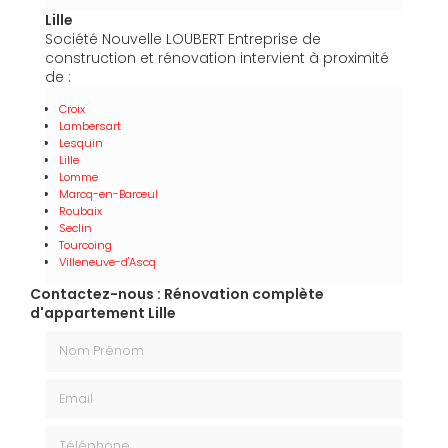
Lille
Société Nouvelle LOUBERT Entreprise de
construction et rénovation intervient à proximité
de :
Croix
Lambersart
Lesquin
Lille
Lomme
Marcq-en-Barœul
Roubaix
Seclin
Tourcoing
Villeneuve-d'Ascq
Contactez-nous : Rénovation complète
d'appartement Lille
Nom Prénom
Email
Téléphone