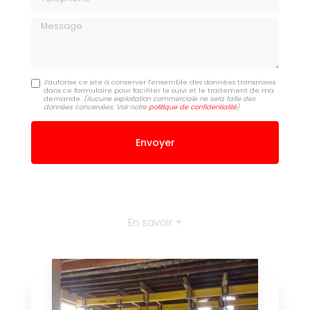
Message
J'autorise ce site à conserver l'ensemble des données transmises
dans ce formulaire pour faciliter le suivi et le traitement de ma
demande.
(Aucune exploitation commerciale ne sera faite des
données concervées. Voir notre
politique de confidentialité
)
En savoir +