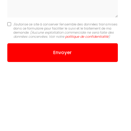
J'autorise ce site à conserver l'ensemble des données transmises
dans ce formulaire pour faciliter le suivi et le traitement de ma
demande.
(Aucune exploitation commerciale ne sera faite des
données concervées. Voir notre
politique de confidentialité
)