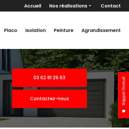
Navigation secondaire
Accueil
Nos réalisations
Contact
Maçonnerie générale
Revêtement de sols
Placo
Isolation
Peinture
Agrandissement
Placo/Isolation
Peinture
Pose de fer
Agrandissement
03 62 81 26 63
Rappel Gratuit
Contactez-nous