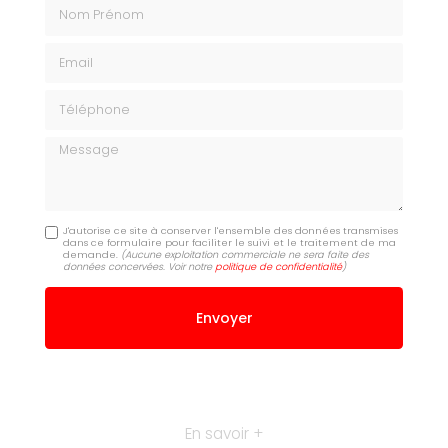
Nom Prénom
Email
Téléphone
Message
J'autorise ce site à conserver l'ensemble des données transmises
dans ce formulaire pour faciliter le suivi et le traitement de ma
demande.
(Aucune exploitation commerciale ne sera faite des
données concervées. Voir notre
politique de confidentialité
)
En savoir +