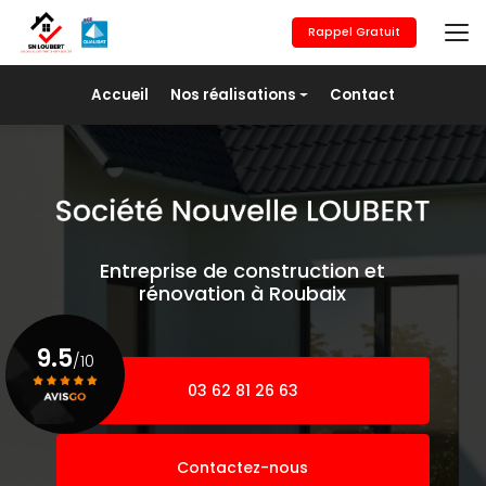
Aller
au
Rappel Gratuit
contenu
principal
Navigation secondaire
Accueil
Nos réalisations
Contact
Maçonnerie générale
Revêtement de sols
Placo/Isolation
Peinture
Entreprise de construction et
Pose de fer
rénovation à Roubaix
Agrandissement
9.5
/10
03 62 81 26 63
Voir le certificat
Contactez-nous