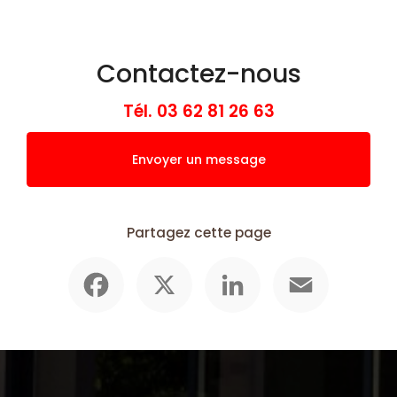
Contactez-nous
Tél.
03 62 81 26 63
Envoyer un message
Partagez cette page
Facebook
X
LinkedIn
Email