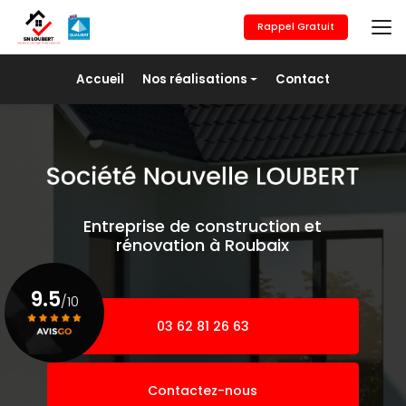
Aller
au
Rappel Gratuit
contenu
principal
Navigation secondaire
Accueil
Nos réalisations
Contact
Maçonnerie générale
Revêtement de sols
Placo/Isolation
Peinture
Entreprise de construction et
Pose de fer
rénovation à Roubaix
Agrandissement
9.5
/10
03 62 81 26 63
Voir le certificat
Contactez-nous