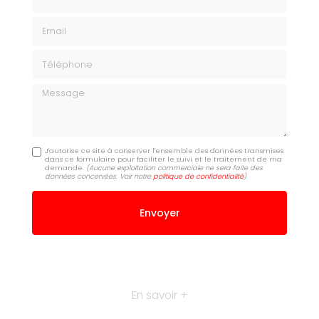
Email
Téléphone
Message
J'autorise ce site à conserver l'ensemble des données transmises
dans ce formulaire pour faciliter le suivi et le traitement de ma
demande.
(Aucune exploitation commerciale ne sera faite des
données concervées. Voir notre
politique de confidentialité
)
En savoir +