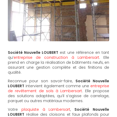
Société Nouvelle LOUBERT
est une référence en tant
qu’
entreprise de construction à Lambersart
. Elle
prend en charge la réalisation de bâtiments neufs, en
assurant une gestion complète et des finitions de
qualité.
Reconnue pour son savoir-faire,
Société Nouvelle
LOUBERT
intervient également comme une
entreprise
de revêtement de sols à Lambersart
. Elle propose
des solutions adaptées, qu’il s’agisse de carrelage,
parquet ou autres matériaux modernes.
Votre
plaquiste à Lambersart
,
Société Nouvelle
LOUBERT
réalise des cloisons et faux plafonds pour