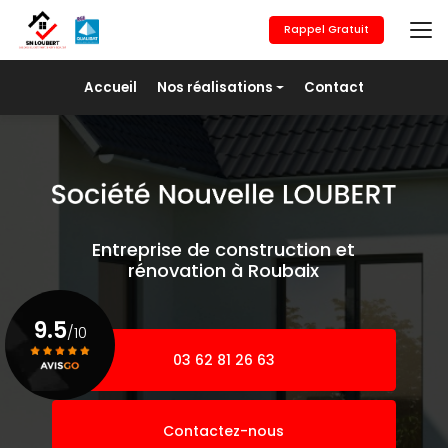
Aller
au
Rappel Gratuit
contenu
principal
Navigation secondaire
Accueil
Nos réalisations
Contact
Maçonnerie générale
Revêtement de sols
Placo/Isolation
Peinture
Entreprise de construction et
Pose de fer
rénovation à Roubaix
Agrandissement
9.5
/10
03 62 81 26 63
Voir le certificat
Contactez-nous