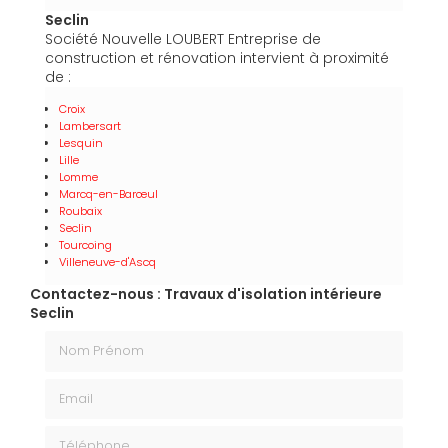
Seclin
Société Nouvelle LOUBERT Entreprise de
construction et rénovation intervient à proximité
de :
Croix
Lambersart
Lesquin
Lille
Lomme
Marcq-en-Barœul
Roubaix
Seclin
Tourcoing
Villeneuve-d'Ascq
Contactez-nous : Travaux d'isolation intérieure
Seclin
Nom Prénom
Email
Téléphone