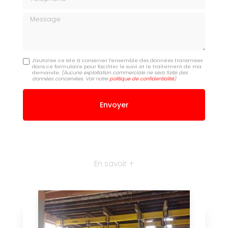
Message
J'autorise ce site à conserver l'ensemble des données transmises
dans ce formulaire pour faciliter le suivi et le traitement de ma
demande.
(Aucune exploitation commerciale ne sera faite des
données concervées. Voir notre
politique de confidentialité
)
En savoir +