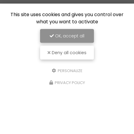
This site uses cookies and gives you control over
what you want to activate
OK, accept all
Deny all cookies
PERSONALIZE
PRIVACY POLICY
16/07/2026
Nouvelle réalisation à Lille : création de
l'isolation et pose du carrelage dans
une extension
Expertise en maçonnerie et rénovation à