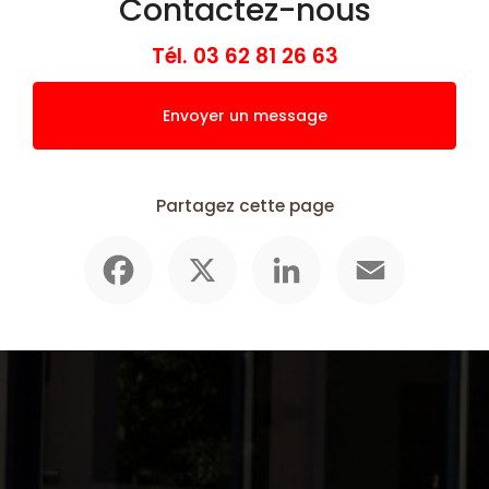
Contactez-nous
Tél.
03 62 81 26 63
Envoyer un message
Partagez cette page
Facebook
X
LinkedIn
Email