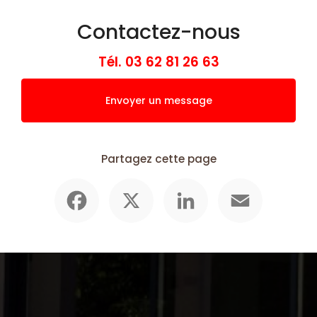
Contactez-nous
Tél.
03 62 81 26 63
Envoyer un message
Partagez cette page
Facebook
X
LinkedIn
Email