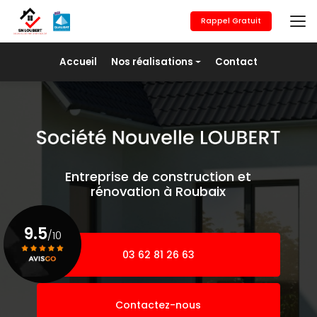
Aller
au
Rappel Gratuit
contenu
principal
Navigation secondaire
Accueil
Nos réalisations
Contact
Maçonnerie générale
Revêtement de sols
Placo/Isolation
Peinture
Entreprise de construction et
Pose de fer
rénovation à Roubaix
Agrandissement
9.5
/10
03 62 81 26 63
Voir le certificat
Contactez-nous