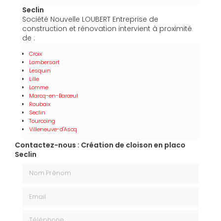
Seclin
Société Nouvelle LOUBERT Entreprise de
construction et rénovation intervient à proximité
de :
Croix
Lambersart
Lesquin
Lille
Lomme
Marcq-en-Barœul
Roubaix
Seclin
Tourcoing
Villeneuve-d'Ascq
Contactez-nous : Création de cloison en placo
Seclin
Nom Prénom
Email
Téléphone