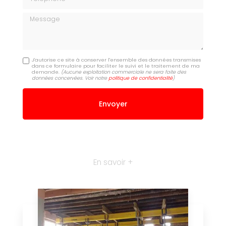
Message
J'autorise ce site à conserver l'ensemble des données transmises
dans ce formulaire pour faciliter le suivi et le traitement de ma
demande.
(Aucune exploitation commerciale ne sera faite des
données concervées. Voir notre
politique de confidentialité
)
En savoir +