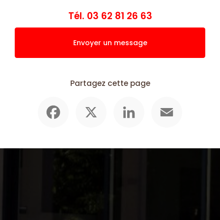
Tél.
03 62 81 26 63
Envoyer un message
Partagez cette page
Facebook
X
LinkedIn
Email