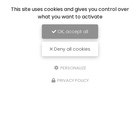
This site uses cookies and gives you control over
what you want to activate
OK, accept all
Deny all cookies
PERSONALIZE
PRIVACY POLICY
16/07/2026
Nouvelle réalisation à Lille : création de
l'isolation et pose du carrelage dans
une extension
Expertise en maçonnerie et rénovation à
Roubaix et ses environsLa
Société Nouvelle
LOUBERT
, basée à Roubaix, continue d'affirmer