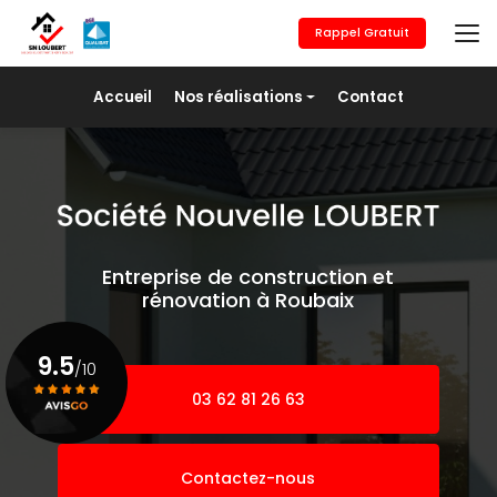
Aller
au
Rappel Gratuit
contenu
principal
Navigation secondaire
Accueil
Nos réalisations
Contact
Maçonnerie générale
Revêtement de sols
Placo/Isolation
Peinture
Entreprise de construction et
Pose de fer
rénovation à Roubaix
Agrandissement
9.5
/10
03 62 81 26 63
Voir le certificat
Contactez-nous