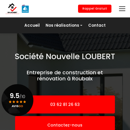
Aller
au
Rappel Gratuit
contenu
principal
Navigation secondaire
Accueil
Nos réalisations
Contact
Maçonnerie générale
Revêtement de sols
Placo/Isolation
Peinture
Entreprise de construction et
Pose de fer
rénovation à Roubaix
Agrandissement
9.5
/10
03 62 81 26 63
Voir le certificat
Contactez-nous