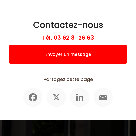
Contactez-nous
Tél.
03 62 81 26 63
Envoyer un message
Partagez cette page
Facebook
X
LinkedIn
Email