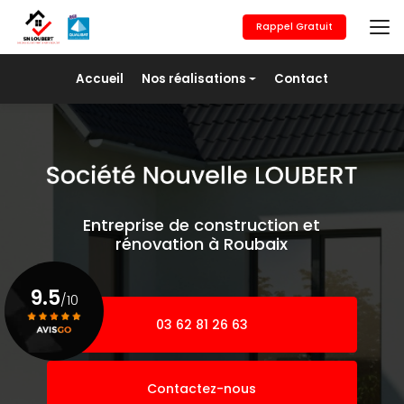
Aller
au
Rappel Gratuit
contenu
principal
Navigation secondaire
Accueil
Nos réalisations
Contact
Maçonnerie générale
Revêtement de sols
Placo/Isolation
Peinture
Entreprise de construction et
Pose de fer
rénovation à Roubaix
Agrandissement
9.5
/10
03 62 81 26 63
Voir le certificat
Contactez-nous