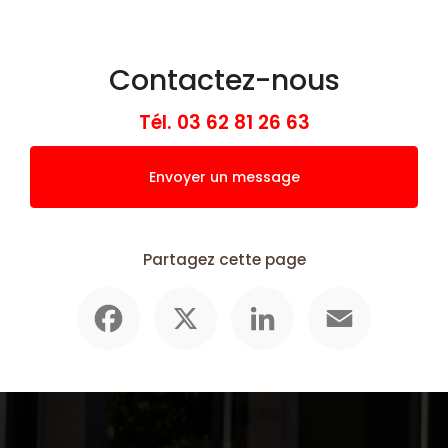
Contactez-nous
Tél.
03 62 81 26 63
Envoyer un message
Partagez cette page
Facebook
X
LinkedIn
Email