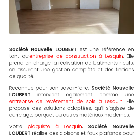
Société Nouvelle LOUBERT
est une référence en
tant qu’
entreprise de construction à Lesquin
. Elle
prend en charge la réalisation de bâtiments neufs,
en assurant une gestion complète et des finitions
de qualité.
Reconnue pour son savoir-faire,
Société Nouvelle
LOUBERT
intervient également comme une
entreprise de revêtement de sols à Lesquin
. Elle
propose des solutions adaptées, qu’il s’agisse de
carrelage, parquet ou autres matériaux modernes.
Votre
plaquiste à Lesquin
,
Société Nouvelle
LOUBERT
réalise des cloisons et faux plafonds pour