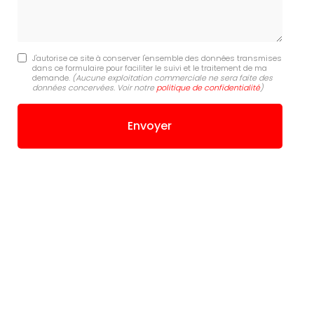
J'autorise ce site à conserver l'ensemble des données transmises
dans ce formulaire pour faciliter le suivi et le traitement de ma
demande.
(Aucune exploitation commerciale ne sera faite des
données concervées. Voir notre
politique de confidentialité
)