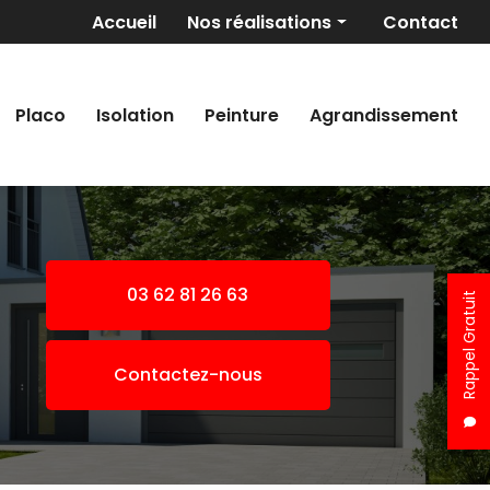
Navigation secondaire
Accueil
Nos réalisations
Contact
Maçonnerie générale
Revêtement de sols
Placo
Isolation
Peinture
Agrandissement
Placo/Isolation
Peinture
Pose de fer
Agrandissement
03 62 81 26 63
Rappel Gratuit
Contactez-nous