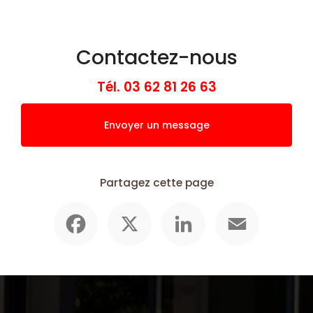
Contactez-nous
Tél.
03 62 81 26 63
Envoyer un message
Partagez cette page
Facebook
X
LinkedIn
Email