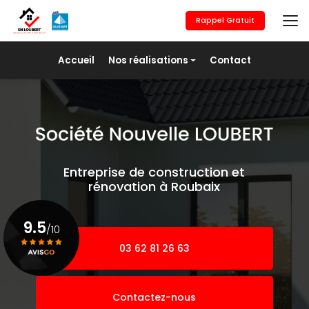
Aller
au
Rappel Gratuit
contenu
principal
Navigation secondaire
Accueil
Nos réalisations
Contact
Maçonnerie générale
Revêtement de sols
Placo/Isolation
Peinture
Entreprise de construction et
Pose de fer
rénovation à Roubaix
Agrandissement
9.5
/10
03 62 81 26 63
Voir le certificat
Contactez-nous