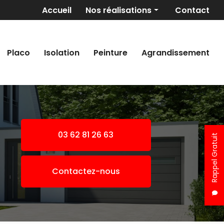
Navigation secondaire
Accueil
Nos réalisations
Contact
Maçonnerie générale
Revêtement de sols
Placo
Isolation
Peinture
Agrandissement
Placo/Isolation
Peinture
Pose de fer
Agrandissement
03 62 81 26 63
Rappel Gratuit
Contactez-nous