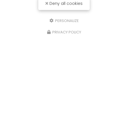
Deny all cookies
PERSONALIZE
Envoyez un message
PRIVACY POLICY
Nom Prénom
Société
Email
Téléphone
Message