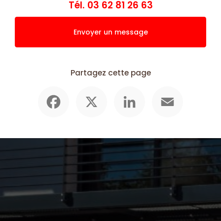
Tél.
03 62 81 26 63
Envoyer un message
Partagez cette page
Facebook
X
LinkedIn
Email