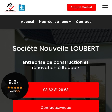
Aller
au
Rappel Gratuit
contenu
principal
Navigation secondaire
Accueil
Nos réalisations
Contact
Maçonnerie générale
Revêtement de sols
Placo/Isolation
Peinture
Entreprise de construction et
Pose de fer
rénovation à Roubaix
Agrandissement
9.5
/10
03 62 81 26 63
Voir le certificat
Contactez-nous