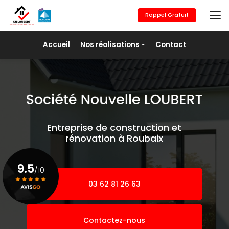
Aller
au
Rappel Gratuit
contenu
principal
Navigation secondaire
Accueil
Nos réalisations
Contact
Maçonnerie générale
Revêtement de sols
Placo/Isolation
Peinture
Entreprise de construction et
Pose de fer
rénovation à Roubaix
Agrandissement
9.5
/10
03 62 81 26 63
Voir le certificat
Contactez-nous